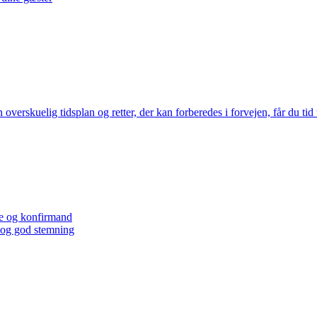
n overskuelig tidsplan og retter, der kan forberedes i forvejen, får du tid 
ie og konfirmand
r og god stemning