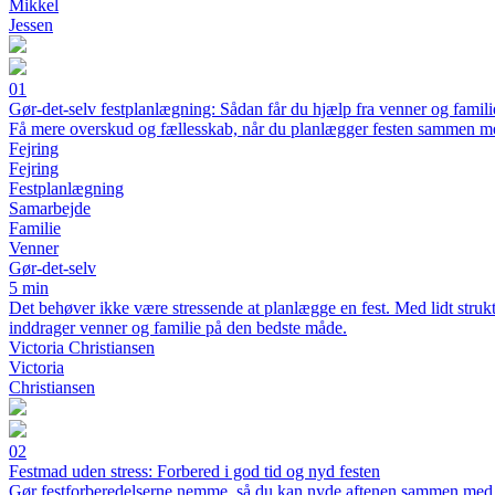
Mikkel
Jessen
01
Gør-det-selv festplanlægning: Sådan får du hjælp fra venner og famili
Få mere overskud og fællesskab, når du planlægger festen sammen m
Fejring
Fejring
Festplanlægning
Samarbejde
Familie
Venner
Gør-det-selv
5 min
Det behøver ikke være stressende at planlægge en fest. Med lidt struk
inddrager venner og familie på den bedste måde.
Victoria Christiansen
Victoria
Christiansen
02
Festmad uden stress: Forbered i god tid og nyd festen
Gør festforberedelserne nemme, så du kan nyde aftenen sammen med 