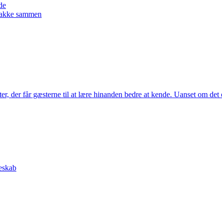
de
 snakke sammen
er, der får gæsterne til at lære hinanden bedre at kende. Uanset om det e
teskab