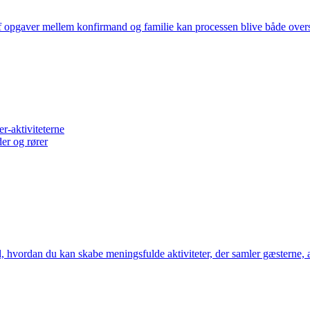
opgaver mellem konfirmand og familie kan processen blive både oversku
‑aktiviteterne
er og rører
hvordan du kan skabe meningsfulde aktiviteter, der samler gæsterne, afs