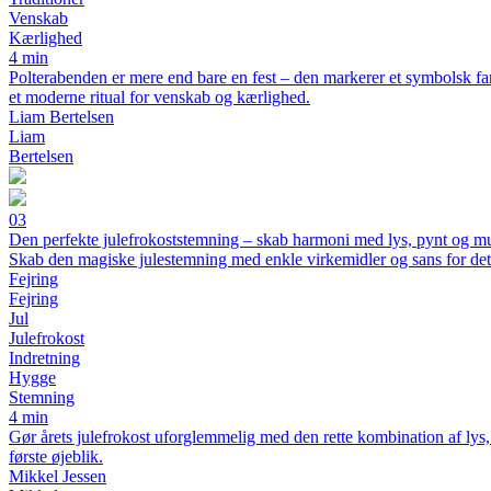
Venskab
Kærlighed
4 min
Polterabenden er mere end bare en fest – den markerer et symbolsk farv
et moderne ritual for venskab og kærlighed.
Liam Bertelsen
Liam
Bertelsen
03
Den perfekte julefrokoststemning – skab harmoni med lys, pynt og m
Skab den magiske julestemning med enkle virkemidler og sans for det
Fejring
Fejring
Jul
Julefrokost
Indretning
Hygge
Stemning
4 min
Gør årets julefrokost uforglemmelig med den rette kombination af lys,
første øjeblik.
Mikkel Jessen