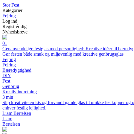
S
tor
F
est
Kategorier
Fejring
Log ind
Registrér dig
Nyhedsbreve
01
Genanvendelige festglas med personlighed: Kreative idéer til bæredy
Gør festen både smuk og miljøvenlig med kreative genbrugsglas
Fejring
Fejring
Bæredygtighed
DIY
Fest
Genbrug
Kreativ indretning
3 min
Slip kreativiteten løs og forvandl gamle glas til unikke festkopper og 
enhver festlig lejlighed.
Liam Bertelsen
Liam
Bertelsen