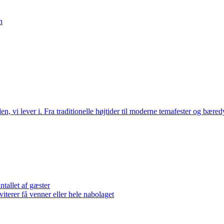
n
en, vi lever i. Fra traditionelle højtider til moderne temafester og bære
tallet af gæster
iterer få venner eller hele nabolaget