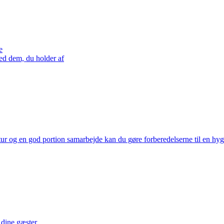
e
ed dem, du holder af
tur og en god portion samarbejde kan du gøre forberedelserne til en hyg
dine gæster