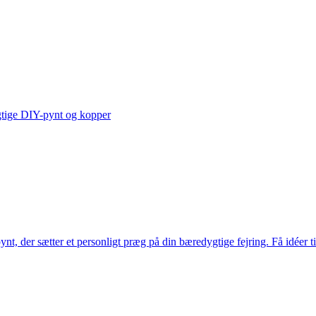
gtige DIY-pynt og kopper
pynt, der sætter et personligt præg på din bæredygtige fejring. Få idéer 