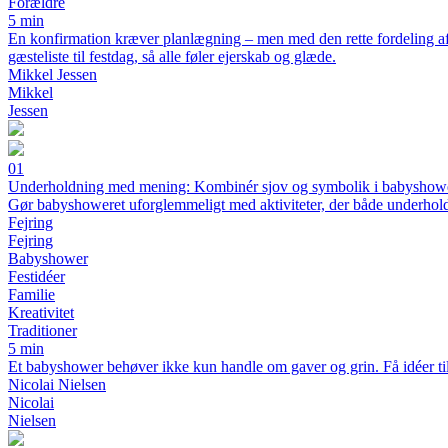
Forældre
5 min
En konfirmation kræver planlægning – men med den rette fordeling af 
gæsteliste til festdag, så alle føler ejerskab og glæde.
Mikkel Jessen
Mikkel
Jessen
01
Underholdning med mening: Kombinér sjov og symbolik i babyshower
Gør babyshoweret uforglemmeligt med aktiviteter, der både underhold
Fejring
Fejring
Babyshower
Festidéer
Familie
Kreativitet
Traditioner
5 min
Et babyshower behøver ikke kun handle om gaver og grin. Få idéer til, 
Nicolai Nielsen
Nicolai
Nielsen