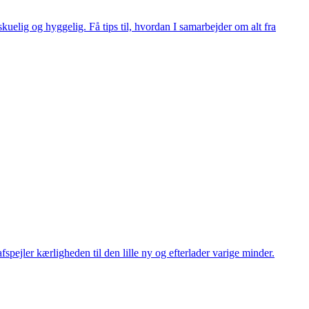
elig og hyggelig. Få tips til, hvordan I samarbejder om alt fra
pejler kærligheden til den lille ny og efterlader varige minder.