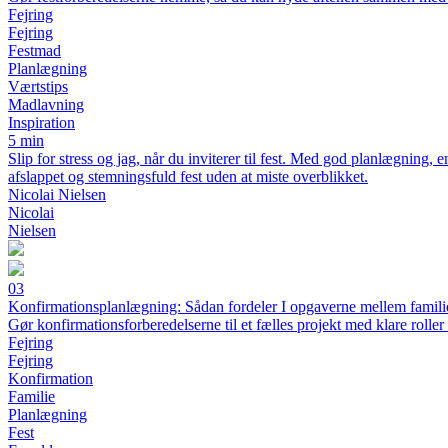
Fejring
Fejring
Festmad
Planlægning
Værtstips
Madlavning
Inspiration
5 min
Slip for stress og jag, når du inviterer til fest. Med god planlægning, e
afslappet og stemningsfuld fest uden at miste overblikket.
Nicolai Nielsen
Nicolai
Nielsen
03
Konfirmationsplanlægning: Sådan fordeler I opgaverne mellem famil
Gør konfirmationsforberedelserne til et fælles projekt med klare rolle
Fejring
Fejring
Konfirmation
Familie
Planlægning
Fest