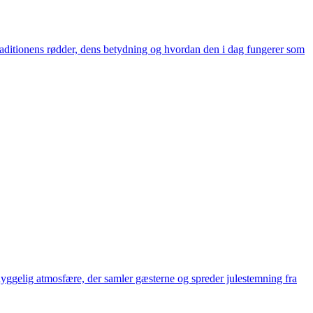
 traditionens rødder, dens betydning og hvordan den i dag fungerer som
hyggelig atmosfære, der samler gæsterne og spreder julestemning fra