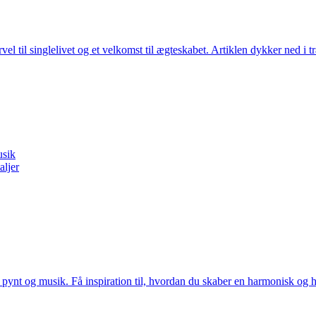
el til singlelivet og et velkomst til ægteskabet. Artiklen dykker ned i
usik
aljer
 pynt og musik. Få inspiration til, hvordan du skaber en harmonisk og 