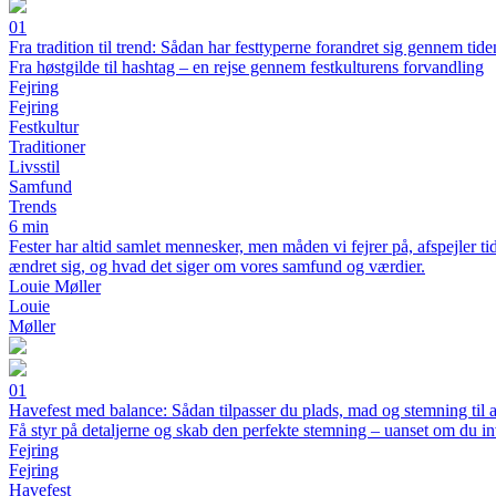
01
Fra tradition til trend: Sådan har festtyperne forandret sig gennem tide
Fra høstgilde til hashtag – en rejse gennem festkulturens forvandling
Fejring
Fejring
Festkultur
Traditioner
Livsstil
Samfund
Trends
6 min
Fester har altid samlet mennesker, men måden vi fejrer på, afspejler tid
ændret sig, og hvad det siger om vores samfund og værdier.
Louie Møller
Louie
Møller
01
Havefest med balance: Sådan tilpasser du plads, mad og stemning til an
Få styr på detaljerne og skab den perfekte stemning – uanset om du inv
Fejring
Fejring
Havefest