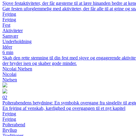
Sjove festaktiviteter, der får gæsterne til at lære hinanden bedre at ken
Gør festen uforglemmelig med aktiviteter, der får alle til at grine og
Fejring
Fejring
Fest
Aktiviteter
Samvær
Underholdning
Idéer
6 min
Skab den rette stemning til din fest med sjove og engagerende aktivitet
der bryder isen og skaber gode minder.
Nicolai Nielsen
Nicolai
Nielsen
02
Polterabendens betydning: En symbolsk overgang fra singleliv til æg
En fejring af venskab, kærlighed og overgangen til et nyt kapitel
Fejring
Fejring
Polterabend
Bryllup
Traditioner