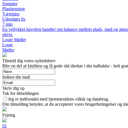
Sommer
Planlægning
Værtstips
Udendørs liv
7 min
En vellykket havefest handler om balance mellem plads, mad og atmosfæ
stress.
Louie Møller
Louie
Møller
Tilmeld dig vores nyhedsbrev
Bliv en del af klubben og få gode råd direkte i din indbakke - helt grat
Indtast din mail
Skriv dig op
Tak for tilmeldingen
Jeg er indforstået med hjemmesidens vilkår og databrug.
Din tilmelding betyder, at du accepterer vores brugerbetingelser og dat
Fejring
01