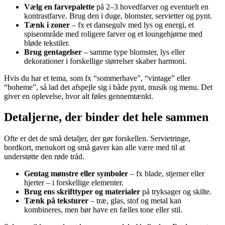
Vælg en farvepalette
på 2–3 hovedfarver og eventuelt en
kontrastfarve. Brug den i duge, blomster, servietter og pynt.
Tænk i zoner
– fx et dansegulv med lys og energi, et
spiseområde med roligere farver og et loungehjørne med
bløde tekstiler.
Brug gentagelser
– samme type blomster, lys eller
dekorationer i forskellige størrelser skaber harmoni.
Hvis du har et tema, som fx “sommerhave”, “vintage” eller
“boheme”, så lad det afspejle sig i både pynt, musik og menu. Det
giver en oplevelse, hvor alt føles gennemtænkt.
Detaljerne, der binder det hele sammen
Ofte er det de små detaljer, der gør forskellen. Servietringe,
bordkort, menukort og små gaver kan alle være med til at
understøtte den røde tråd.
Gentag mønstre eller symboler
– fx blade, stjerner eller
hjerter – i forskellige elementer.
Brug ens skrifttyper og materialer
på tryksager og skilte.
Tænk på teksturer
– træ, glas, stof og metal kan
kombineres, men bør have en fælles tone eller stil.