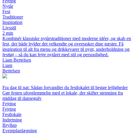
Fejring
Nytår
Fest
Traditioner
Inspiration
Livsstil
2 min
Kombinér klassiske nytårstraditioner med moderne idéer, og skab en
fest, der både hylder det velkendte og overrasker dine gæster. Få
inspiration til alt fra menu og drikkevarer til pynt, underholdning og
festtøj – så du kan fejre nytåret med stil og personlighed.
Liam Bertelsen
Liam
Bertelsen
Fra dag til nat: Sådan forvandler du festlokalet til begge lejligheder
Gør festen uforglemmelig med et lokale, der skifter stemning fra
middag til dansegulv
Fejring
Fejring
Festlokale
Indretning
Bryllup
Eventplanlægning