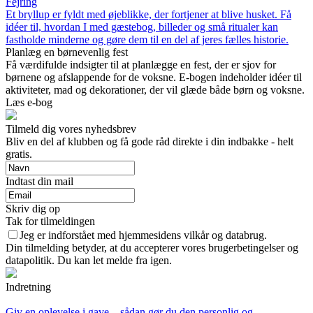
Fejring
Et bryllup er fyldt med øjeblikke, der fortjener at blive husket. Få
idéer til, hvordan I med gæstebog, billeder og små ritualer kan
fastholde minderne og gøre dem til en del af jeres fælles historie.
Planlæg en børnevenlig fest
Få værdifulde indsigter til at planlægge en fest, der er sjov for
børnene og afslappende for de voksne. E-bogen indeholder idéer til
aktiviteter, mad og dekorationer, der vil glæde både børn og voksne.
Læs e-bog
Tilmeld dig vores nyhedsbrev
Bliv en del af klubben og få gode råd direkte i din indbakke - helt
gratis.
Indtast din mail
Skriv dig op
Tak for tilmeldingen
Jeg er indforstået med hjemmesidens vilkår og databrug.
Din tilmelding betyder, at du accepterer vores brugerbetingelser og
datapolitik. Du kan let melde fra igen.
Indretning
Giv en oplevelse i gave – sådan gør du den personlig og