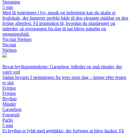
Stemning
5 min
Med få justeringer i lys, musik og indretning kan du skabe et
festlokale, der fungerer perfekt både til den elegante middag og den
livlige aftenfest. Få inspiration til, hvordan du planlægger og
indretter, så overgangen fra dag til nat bliver naturlig og
stemningsfuld.
Nicolai Nielsen
Nicolai
Nielsen
Bevar bryllupsminderne: Gæstebog, billeder og små ritualer, der
varer ved
Sådan bevarer I stemningen fra jeres store dag – længe efter festen
er slut
Fejring
Fejring
Bryllup
Minder
Gæstebog
Fotografi
Parliv
5 min
Et bryllup er fyldt med øjeblikke, der fortjener at blive husket. Få