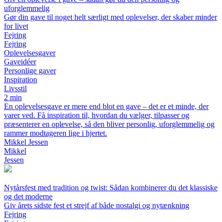
uforglemmelig
Gør din gave til noget helt særligt med oplevelser, der skaber minder
for livet
Fejring
Fejring
Oplevelsesgaver
Gaveidéer
Personlige gaver
Inspiration
Livsstil
2 min
En oplevelsesgave er mere end blot en gave – det er et minde, der
varer ved. Få inspiration til, hvordan du vælger, tilpasser og
præsenterer en oplevelse, så den bliver personlig, uforglemmelig og
rammer modtageren lige i hjertet.
Mikkel Jessen
Mikkel
Jessen
Nytårsfest med tradition og twist: Sådan kombinerer du det klassiske
og det moderne
Giv årets sidste fest et strejf af både nostalgi og nytænkning
Fejring