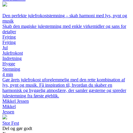
Den perfekte julefrokoststemning – skab harmoni med lys, pynt og
musik
Skab den magiske julestemning med enkle virkemidler og sans for
detaljer
Fejring
Fejring
Jul
Julefrokost
Indretning
Hygge
Stemning
4 min
Gør årets julefrokost uforglemmelig med den rette kombination af
lys, pynt og musik. Få inspiration til, hvordan du skaber en
harmonisk og hyggelig atmosfære, der samler gæsterne og spreder
julestemning fra første øjeblik.
Mikkel Jessen
Mikkel
Jessen
S
tor
F
est
Del og gør godt