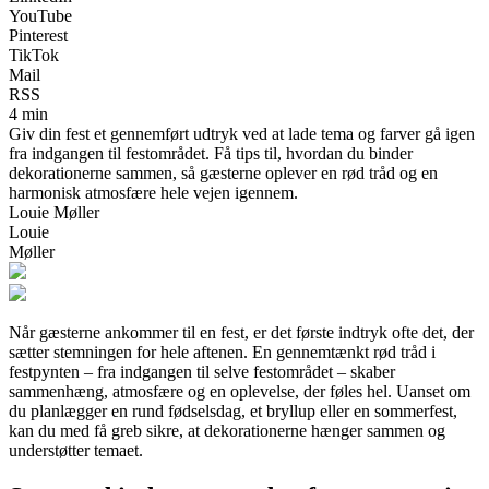
YouTube
Pinterest
TikTok
Mail
RSS
4 min
Giv din fest et gennemført udtryk ved at lade tema og farver gå igen
fra indgangen til festområdet. Få tips til, hvordan du binder
dekorationerne sammen, så gæsterne oplever en rød tråd og en
harmonisk atmosfære hele vejen igennem.
Louie Møller
Louie
Møller
Når gæsterne ankommer til en fest, er det første indtryk ofte det, der
sætter stemningen for hele aftenen. En gennemtænkt rød tråd i
festpynten – fra indgangen til selve festområdet – skaber
sammenhæng, atmosfære og en oplevelse, der føles hel. Uanset om
du planlægger en rund fødselsdag, et bryllup eller en sommerfest,
kan du med få greb sikre, at dekorationerne hænger sammen og
understøtter temaet.