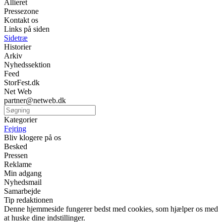
Allieret
Pressezone
Kontakt os
Links på siden
Sidetræ
Historier
Arkiv
Nyhedssektion
Feed
StorFest.dk
Net Web
partner@netweb.dk
Kategorier
Fejring
Bliv klogere på os
Besked
Pressen
Reklame
Min adgang
Nyhedsmail
Samarbejde
Tip redaktionen
Denne hjemmeside fungerer bedst med cookies, som hjælper os med
at huske dine indstillinger.