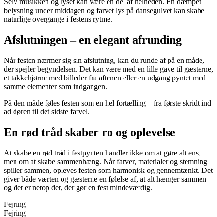
Selv musikken og lyset kan være en del af helheden. En dæmpet
belysning under middagen og farvet lys på dansegulvet kan skabe
naturlige overgange i festens rytme.
Afslutningen – en elegant afrunding
Når festen nærmer sig sin afslutning, kan du runde af på en måde,
der spejler begyndelsen. Det kan være med en lille gave til gæsterne,
et takkehjørne med billeder fra aftenen eller en udgang pyntet med
samme elementer som indgangen.
På den måde føles festen som en hel fortælling – fra første skridt ind
ad døren til det sidste farvel.
En rød tråd skaber ro og oplevelse
At skabe en rød tråd i festpynten handler ikke om at gøre alt ens,
men om at skabe sammenhæng. Når farver, materialer og stemning
spiller sammen, opleves festen som harmonisk og gennemtænkt. Det
giver både værten og gæsterne en følelse af, at alt hænger sammen –
og det er netop det, der gør en fest mindeværdig.
Fejring
Fejring