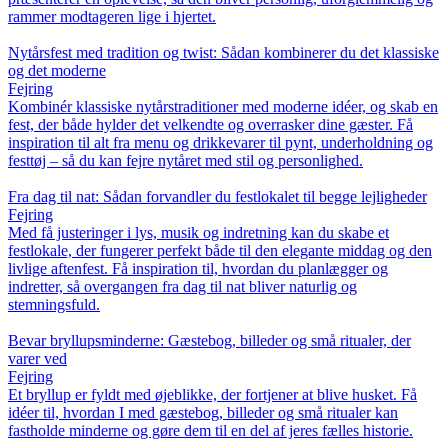
rammer modtageren lige i hjertet.
Nytårsfest med tradition og twist: Sådan kombinerer du det klassiske
og det moderne
Fejring
Kombinér klassiske nytårstraditioner med moderne idéer, og skab en
fest, der både hylder det velkendte og overrasker dine gæster. Få
inspiration til alt fra menu og drikkevarer til pynt, underholdning og
festtøj – så du kan fejre nytåret med stil og personlighed.
Fra dag til nat: Sådan forvandler du festlokalet til begge lejligheder
Fejring
Med få justeringer i lys, musik og indretning kan du skabe et
festlokale, der fungerer perfekt både til den elegante middag og den
livlige aftenfest. Få inspiration til, hvordan du planlægger og
indretter, så overgangen fra dag til nat bliver naturlig og
stemningsfuld.
Bevar bryllupsminderne: Gæstebog, billeder og små ritualer, der
varer ved
Fejring
Et bryllup er fyldt med øjeblikke, der fortjener at blive husket. Få
idéer til, hvordan I med gæstebog, billeder og små ritualer kan
fastholde minderne og gøre dem til en del af jeres fælles historie.