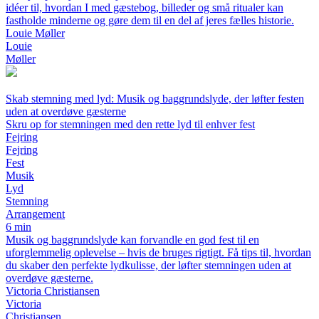
idéer til, hvordan I med gæstebog, billeder og små ritualer kan
fastholde minderne og gøre dem til en del af jeres fælles historie.
Louie Møller
Louie
Møller
Skab stemning med lyd: Musik og baggrundslyde, der løfter festen
uden at overdøve gæsterne
Skru op for stemningen med den rette lyd til enhver fest
Fejring
Fejring
Fest
Musik
Lyd
Stemning
Arrangement
6 min
Musik og baggrundslyde kan forvandle en god fest til en
uforglemmelig oplevelse – hvis de bruges rigtigt. Få tips til, hvordan
du skaber den perfekte lydkulisse, der løfter stemningen uden at
overdøve gæsterne.
Victoria Christiansen
Victoria
Christiansen