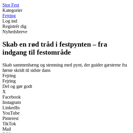
S
tor
F
est
Kategorier
Fejring
Log ind
Registrér dig
Nyhedsbreve
Skab en rød tråd i festpynten – fra
indgang til festområde
Skab sammenhæng og stemning med pynt, der guider gæsterne fra
første skridt til sidste dans
Fejring
Fejring
Del og gør godt
X
Facebook
Instagram
LinkedIn
YouTube
Pinterest
TikTok
Mail