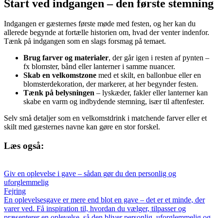
Start ved indgangen – den første stemning
Indgangen er gæsternes første møde med festen, og her kan du
allerede begynde at fortælle historien om, hvad der venter indenfor.
Tænk på indgangen som en slags forsmag på temaet.
Brug farver og materialer
, der går igen i resten af pynten –
fx blomster, bånd eller lanterner i samme nuancer.
Skab en velkomstzone
med et skilt, en ballonbue eller en
blomsterdekoration, der markerer, at her begynder festen.
Tænk på belysningen
– lyskæder, fakler eller lanterner kan
skabe en varm og indbydende stemning, især til aftenfester.
Selv små detaljer som en velkomstdrink i matchende farver eller et
skilt med gæsternes navne kan gøre en stor forskel.
Læs også:
Giv en oplevelse i gave – sådan gør du den personlig og
uforglemmelig
Fejring
En oplevelsesgave er mere end blot en gave – det er et minde, der
varer ved. Få inspiration til, hvordan du vælger, tilpasser og
præsenterer en oplevelse, så den bliver personlig, uforglemmelig og