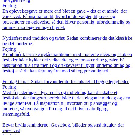
uforglemmelig
Fejring
En oplevelsesgave er mere end blot en gave – det er et minde, der
varer ved. Få inspiration til, hvordan du vælger, tilpasser og
præsenterer en oplevelse, så den bliver personlig, uforglemmelig og
rammer modtageren lige i hjertet.
Nytårsfest med tradition og twist: Sådan kombinerer du det klassiske
og det moderne
Fejring
Kombinér klassiske nytårstraditioner med moderne idéer, og skab en
fest, der både hylder det velkendte og overrasker dine gæster. Få
inspiration til alt fra menu og drikkevarer til pynt, underholdning og
festtøj – så du kan fejre nytåret med stil og personlighed.
Fra dag til nat: Sådan forvandler du festlokalet til begge lejligheder
Fejring
Med få justeringer i lys, musik og indretning kan du skabe et
festlokale, der fungerer perfekt både til den elegante middag og den
livlige aftenfest. Få inspiration til, hvordan du planlægger og
indretter, så overgangen fra dag til nat bliver naturlig og
stemningsfuld.
Bevar bryllupsminderne: Gæstebog, billeder og små ritualer, der
varer ved