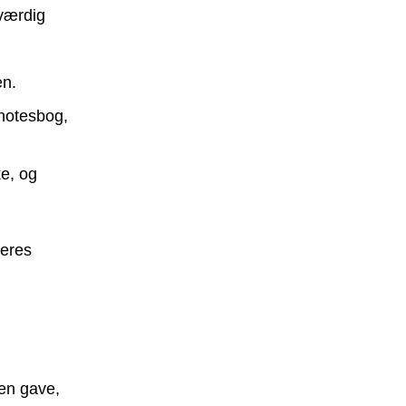
værdig
en.
n notesbog,
e, og
jeres
 en gave,