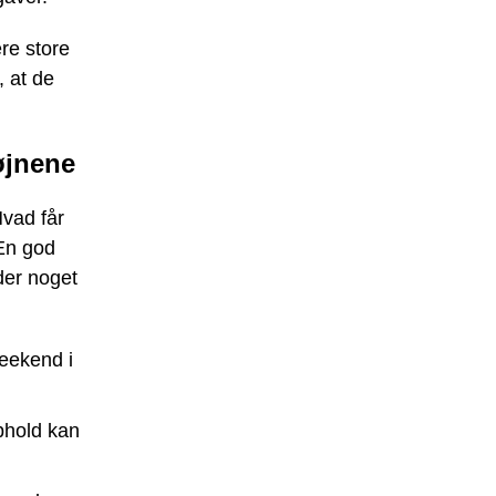
re store
, at de
øjnene
Hvad får
 En god
der noget
weekend i
phold kan