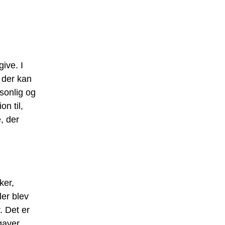
ive. I
 der kan
rsonlig og
n til,
, der
ker,
ler blev
. Det er
gaver.