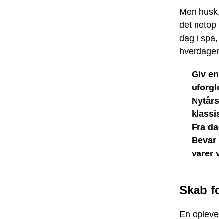
Men husk, 
det netop
dag i spa
hverdagen
Giv en
uforg
Nytårs
klassi
Fra da
Bevar 
varer 
Skab f
En oplevel