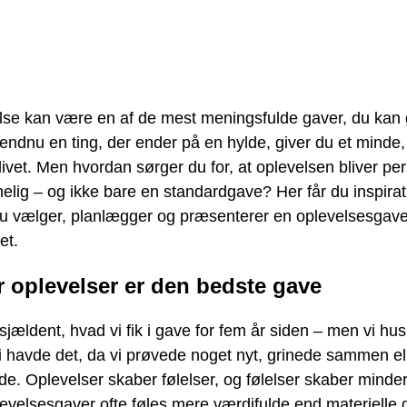
lse kan være en af de mest meningsfulde gaver, du kan g
 endnu en ting, der ender på en hylde, giver du et minde,
livet. Men hvordan sørger du for, at oplevelsen bliver pe
lig – og ikke bare en standardgave? Her får du inspiratio
u vælger, planlægger og præsenterer en oplevelsesgave
et.
r oplevelser er den bedste gave
sjældent, hvad vi fik i gave for fem år siden – men vi hus
i havde det, da vi prøvede noget nyt, grinede sammen el
e. Oplevelser skaber følelser, og følelser skaber minder
levelsesgaver ofte føles mere værdifulde end materielle 