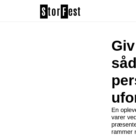
S
tor
F
est
Giv
såd
per
ufo
En oplev
varer ved
præsenter
rammer mo