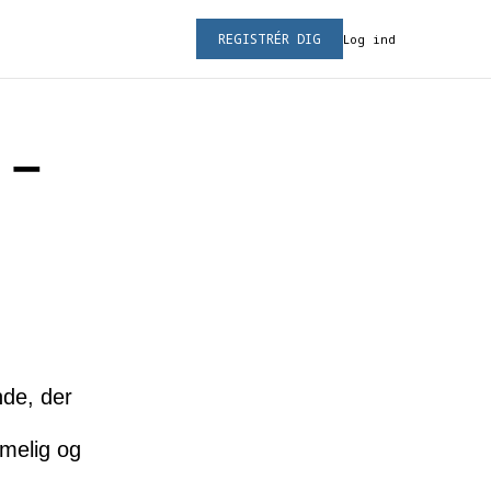
REGISTRÉR DIG
Log ind
 –
nde, der
mmelig og