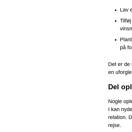
Lav 
Tilfø
vinsm
Plan
på f
Det er de
en uforgl
Del opl
Nogle ople
I kan nyde
relation. 
rejse.