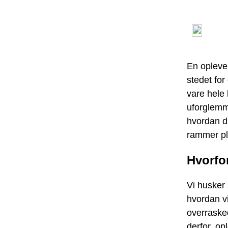
En opleve
stedet for
vare hele 
uforglemme
hvordan d
rammer pl
Hvorfo
Vi husker 
hvordan v
overrasked
derfor, op