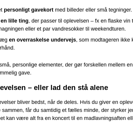
et
personligt gavekort
med billeder eller små tegninger.
j
en lille ting
, der passer til oplevelsen – fx en flaske vin t
agningen eller et par vandresokker til weekendturen.
læg
en overraskelse undervejs
, som modtageren ikke k
orhånd.
 små, personlige elementer, der gør forskellen mellem e
emmelig gave.
evelsen – eller lad den stå alene
velser bliver bedst, når de deles. Hvis du giver en ople
 sammen, får du samtidig et fælles minde, der styrker je
Det kan være alt fra en koncert til en madlavningsaften el