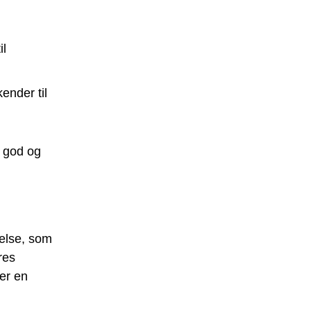
il
ender til
n god og
velse, som
res
ler en