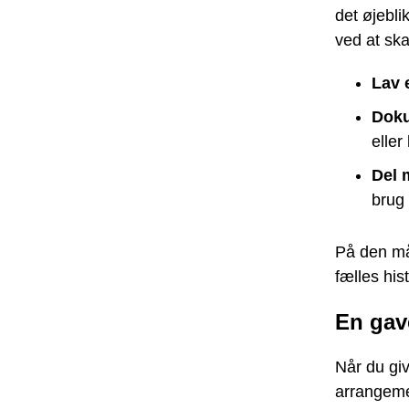
det øjebl
ved at sk
Lav e
Doku
eller
Del 
brug 
På den måd
fælles hist
En gave
Når du giv
arrangemen