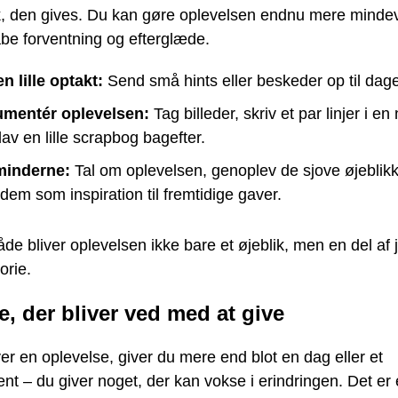
ik, den gives. Du kan gøre oplevelsen endnu mere minde
abe forventning og efterglæde.
n lille optakt:
Send små hints eller beskeder op til dag
mentér oplevelsen:
Tag billeder, skriv et par linjer i e
 lav en lille scrapbog bagefter.
minderne:
Tal om oplevelsen, genoplev de sjove øjeblikk
dem som inspiration til fremtidige gaver.
e bliver oplevelsen ikke bare et øjeblik, men en del af 
orie.
, der bliver ved med at give
er en oplevelse, giver du mere end blot en dag eller et
t – du giver noget, der kan vokse i erindringen. Det er