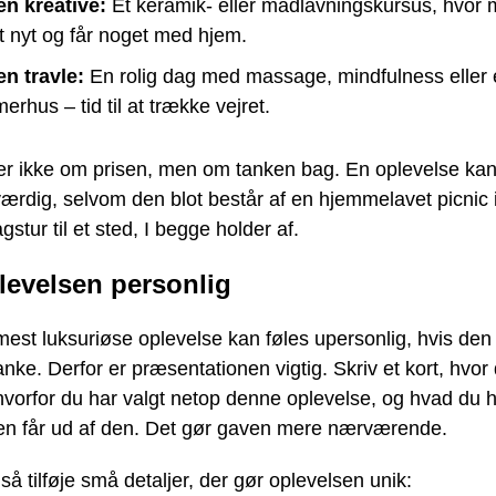
en kreative:
Et keramik- eller madlavningskursus, hvor 
t nyt og får noget med hjem.
en travle:
En rolig dag med massage, mindfulness eller e
rhus – tid til at trække vejret.
er ikke om prisen, men om tanken bag. En oplevelse kan
ærdig, selvom den blot består af en hjemmelavet picnic 
gstur til et sted, I begge holder af.
levelsen personlig
est luksuriøse oplevelse kan føles upersonlig, hvis den
ke. Derfor er præsentationen vigtig. Skriv et kort, hvor
 hvorfor du har valgt netop denne oplevelse, og hvad du 
n får ud af den. Det gør gaven mere nærværende.
å tilføje små detaljer, der gør oplevelsen unik: