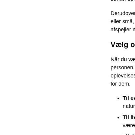
Derudover 
eller små, 
afspejler
Vælg o
Når du væl
personen t
oplevelses
for dem.
Til 
natu
Til 
være 