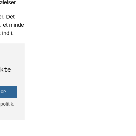
ølelser.
r. Det
, et minde
ind i.
kte
 OP
olitik.