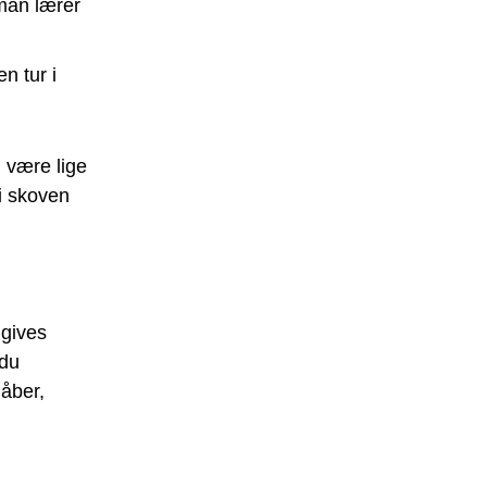
man lærer
n tur i
 være lige
i skoven
 gives
 du
håber,