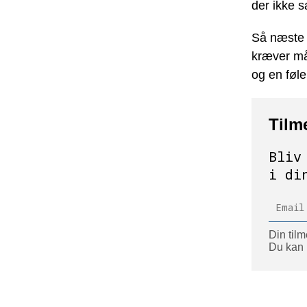
der ikke s
Så næste 
kræver må
og en føle
Tilm
Bliv
i di
Din tilm
Du kan l