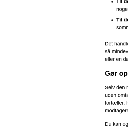
Til d
noge
Til d
somme
Det handl
så mindev
eller en da
Gør op
Selv den m
uden omtan
fortæller,
modtagere
Du kan ogs