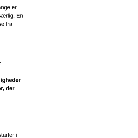
ange er
særlig. En
e fra
t
jligheder
r, der
arter i